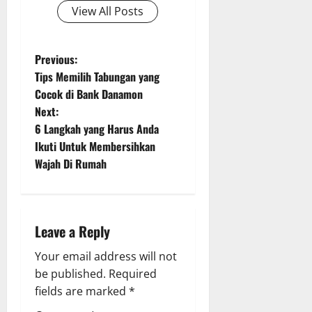
View All Posts
P
Previous:
Tips Memilih Tabungan yang
o
Cocok di Bank Danamon
Next:
s
6 Langkah yang Harus Anda
t
Ikuti Untuk Membersihkan
Wajah Di Rumah
n
a
Leave a Reply
v
Your email address will not
i
be published.
Required
g
fields are marked
*