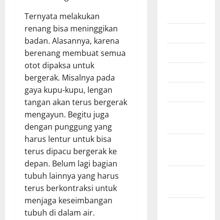
July 2026
Ternyata melakukan
renang bisa meninggikan
June 2026
badan. Alasannya, karena
May 2026
berenang membuat semua
otot dipaksa untuk
April 2026
bergerak. Misalnya pada
gaya kupu-kupu, lengan
March 2026
tangan akan terus bergerak
February
mengayun. Begitu juga
2026
dengan punggung yang
harus lentur untuk bisa
January
terus dipacu bergerak ke
2026
depan. Belum lagi bagian
December
tubuh lainnya yang harus
2025
terus berkontraksi untuk
menjaga keseimbangan
October
tubuh di dalam air.
2025