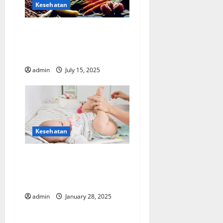
Kesehatan
Peran Setiap komponen
Pada Makanan 4 Sehat 5
Sempurna
admin
July 15, 2025
Kesehatan
Keistimewaan Masing-
Masing Produk Popok Bayi
Terbaik dari Sweety
admin
January 28, 2025
Kesehatan