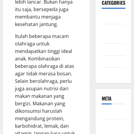
lebih lancar. Bukan hanya
CATEGORIES
itu saja, bersepeda juga
membantu menjaga
Bisnis
kesehatan jantung.
ibu dan
Itulah beberapa macam
anak
olahraga untuk
Kecantikan
mendapatkan tinggi ideal
anak. Kombinasikan
Kesehatan
beberapa olahraga di atas
Uncategorized
agar tidak merasa bosan.
Selain berolahraga, perlu
juga asupan nutrisi dari
makan makanan yang
META
bergizi. Makanan yang
dikonsumsi haruslah
Log in
mengandung protein,
Entries
karbohidrat, lemak, dan
feed
vitamin. Jangan lupa untuk