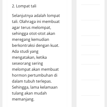
2. Lompat tali
September
2025
Selanjutnya adalah lompat
tali. Olahraga ini membuat
August
agar terus melompat,
2025
sehingga otot-otot akan
meregang kemudian
July 2025
berkontraksi dengan kuat.
June 2025
Ada studi yang
mengatakan, ketika
April 2025
seseorang sering
January
melompat akan membuat
2025
hormon pertumbuhan di
dalam tubuh terlepas.
December
Sehingga, lama kelamaan
2024
tulang akan mudah
memanjang.
November
2024