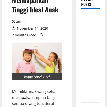
Mendapatkan
POSTS
Tinggi Ideal Anak
Mewujudkan
admin
Impian
Dapur
November 14, 2020
Mewah
2 minutes read
0
Luxury
Kitchen di
Rumah
Anda
Cara
Memilih
tinggi ideal anak
Kado untuk
Suami Agar
Dia Merasa
Memiliki anak yang sehat
Dihargai
merupakan impian bagi
semua orang tua. Berat