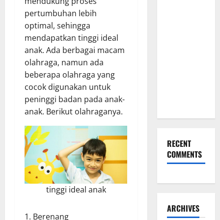
mendukung proses
Keseriusanmu
pertumbuhan lebih
Lewat
optimal, sehingga
Pilihan
mendapatkan tinggi ideal
Kado Ulang
anak. Ada berbagai macam
Tahun
olahraga, namun ada
untuk Pacar
beberapa olahraga yang
yang
cocok digunakan untuk
Eksklusif
peninggi badan pada anak-
Ini
anak. Berikut olahraganya.
RECENT
COMMENTS
tinggi ideal anak
ARCHIVES
1. Berenang