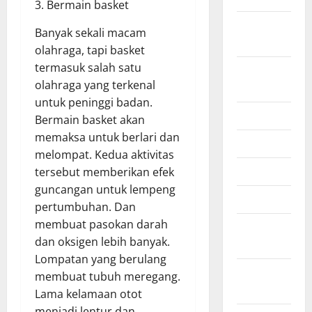
3. Bermain basket
October
Banyak sekali macam
2024
olahraga, tapi basket
termasuk salah satu
August
olahraga yang terkenal
2024
untuk peninggi badan.
July 2024
Bermain basket akan
memaksa untuk berlari dan
June 2024
melompat. Kedua aktivitas
April 2021
tersebut memberikan efek
guncangan untuk lempeng
March 2021
pertumbuhan. Dan
membuat pasokan darah
February
dan oksigen lebih banyak.
2021
Lompatan yang berulang
January
membuat tubuh meregang.
2021
Lama kelamaan otot
menjadi lentur dan