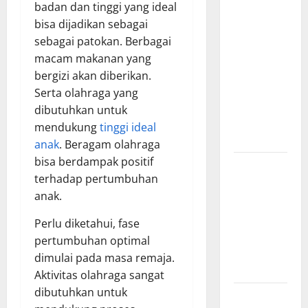
Manfaat
badan dan tinggi yang ideal
Creative
bisa dijadikan sebagai
Agency
sebagai patokan. Berbagai
Jakarta
macam makanan yang
dalam
bergizi akan diberikan.
Membangun
Serta olahraga yang
Identitas
dibutuhkan untuk
Brand yang
mendukung
tinggi ideal
Kuat
anak
. Beragam olahraga
bisa berdampak positif
Cara Tepat
terhadap pertumbuhan
Menggunakan
anak.
Shower
Dinding
Perlu diketahui, fase
untuk
pertumbuhan optimal
Kenyamanan
dimulai pada masa remaja.
Maksimal
Aktivitas olahraga sangat
dibutuhkan untuk
Buktikan