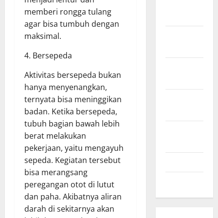
December
memberi rongga tulang
2020
agar bisa tumbuh dengan
November
maksimal.
2020
4. Bersepeda
October
Aktivitas bersepeda bukan
2020
hanya menyenangkan,
September
ternyata bisa meninggikan
2020
badan. Ketika bersepeda,
tubuh bagian bawah lebih
August
berat melakukan
2020
pekerjaan, yaitu mengayuh
sepeda. Kegiatan tersebut
July 2020
bisa merangsang
June 2020
peregangan otot di lutut
dan paha. Akibatnya aliran
darah di sekitarnya akan