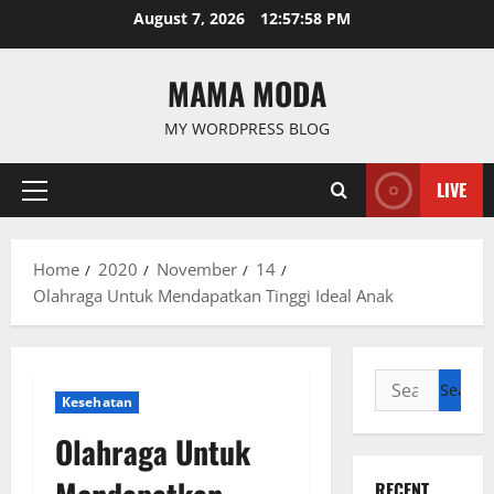
Skip
August 7, 2026
12:57:59 PM
to
content
MAMA MODA
MY WORDPRESS BLOG
LIVE
Primary
Menu
Home
2020
November
14
Olahraga Untuk Mendapatkan Tinggi Ideal Anak
Search
Kesehatan
for:
Olahraga Untuk
RECENT