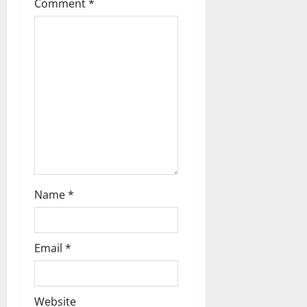
Comment
*
a
t
i
o
n
Name
*
Email
*
Website