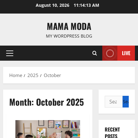
Skip
August 10, 2026
11:14:13 AM
to
content
MAMA MODA
MY WORDPRESS BLOG
LIVE
Primary
Menu
Home
2025
October
Month:
October 2025
Search
for:
RECENT
POSTS