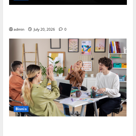
Cara Memilih Kado untuk Suami Agar Dia Merasa
Dihargai
admin
July 20, 2026
0
Bisnis
Manfaat Creative Agency Jakarta dalam Membangun
Identitas Brand yang Kuat