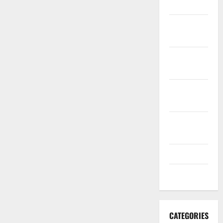
2020
November
2020
October
2020
September
2020
August
2020
July 2020
June 2020
CATEGORIES