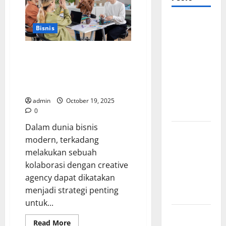
Mewujudkan
Bisnis
Impian
Dapur
Bingung Memilih Mitra Bisnis ?
Mewah
Ini Dia Panduan Memilih
Luxury
Creative Agency Yang Tepat
Kitchen di
Untuk Bisnis Anda !
Rumah
admin
October 19, 2025
Anda
0
Dalam dunia bisnis
Cara
modern, terkadang
Memilih
melakukan sebuah
Kado untuk
kolaborasi dengan creative
Suami Agar
agency dapat dikatakan
Dia Merasa
menjadi strategi penting
Dihargai
untuk...
Manfaat
Read
Read More