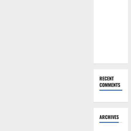
Lewat
Pilihan
Kado Ulang
Tahun
untuk Pacar
yang
Eksklusif
Ini
RECENT
COMMENTS
ARCHIVES