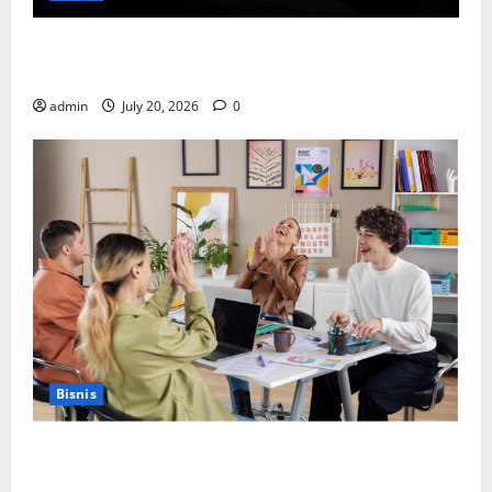
Cara Memilih Kado untuk Suami Agar Dia Merasa
Dihargai
admin
July 20, 2026
0
Bisnis
Manfaat Creative Agency Jakarta dalam Membangun
Identitas Brand yang Kuat