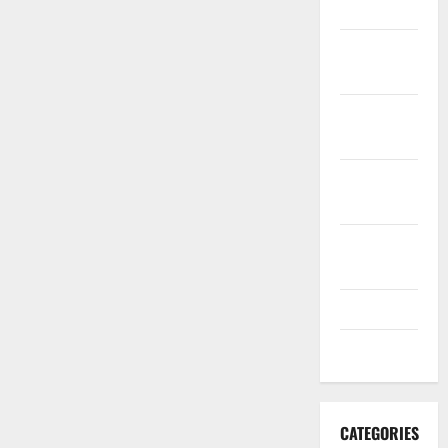
2020
November
2020
October
2020
September
2020
August
2020
July 2020
June 2020
CATEGORIES