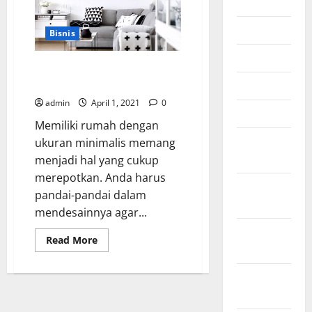
July 2026
Badan
June 2026
Bisnis
May 2026
8 Furniture Multifungsi untuk
Rumah Minimalis
April 2026
admin
April 1, 2021
0
March 2026
Memiliki rumah dengan
February
ukuran minimalis memang
2026
menjadi hal yang cukup
merepotkan. Anda harus
January
pandai-pandai dalam
2026
mendesainnya agar...
December
Read
Read More
2025
more
about
8
October
Furniture
Multifungsi
2025
untuk
Rumah