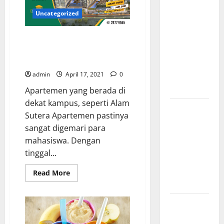
Creative
Bank
Sinarmas
Agency
Uncategorized
Jakarta
dalam
Alasan Mengapa Mahasiswa
Perlu Memilih Apartemen Alam
Membangun
Sutera
Identitas
admin
April 17, 2021
0
Brand yang
Kuat
Apartemen yang berada di
dekat kampus, seperti Alam
Cara Tepat
Sutera Apartemen pastinya
Menggunakan
sangat digemari para
Shower
mahasiswa. Dengan
Dinding
tinggal...
untuk
Kenyamanan
Read
Read More
more
Maksimal
about
Alasan
Mengapa
Buktikan
Mahasiswa
Perlu
Keseriusanmu
Memilih