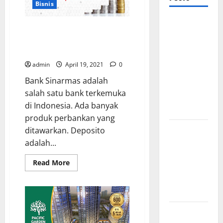
Bisnis
Mewujudkan
Kelebihan dan Keuntungan
Impian
Bunga Deposito di Bank
Dapur
Sinarmas
Mewah
admin
April 19, 2021
0
Luxury
Bank Sinarmas adalah
Kitchen di
salah satu bank terkemuka
Rumah
di Indonesia. Ada banyak
Anda
produk perbankan yang
Cara
ditawarkan. Deposito
Memilih
adalah...
Kado untuk
Read
Read More
Suami Agar
more
about
Dia Merasa
Kelebihan
dan
Dihargai
Keuntungan
Bunga
Manfaat
Deposito
di