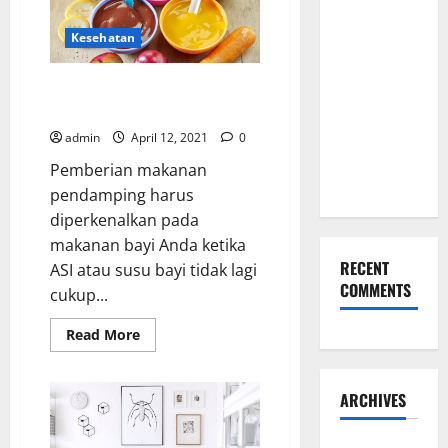
Lewat
Apartemen
Alam
Pilihan
Sutera
Kesehatan
Kado Ulang
Tahun
Manfaat Utama Memberikan
untuk Pacar
MPASI Penambah Berat Badan
yang
admin
April 12, 2021
0
Eksklusif
Pemberian makanan
Ini
pendamping harus
diperkenalkan pada
makanan bayi Anda ketika
RECENT
ASI atau susu bayi tidak lagi
COMMENTS
cukup...
Read
Read More
more
about
Manfaat
Utama
ARCHIVES
Memberikan
MPASI
Penambah
Berat