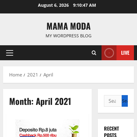
Skip
August 6, 2026
9:10:48 AM
to
content
MAMA MODA
MY WORDPRESS BLOG
LIVE
Primary
Menu
Home
2021
April
Month:
April 2021
Search
for:
RECENT
POSTS