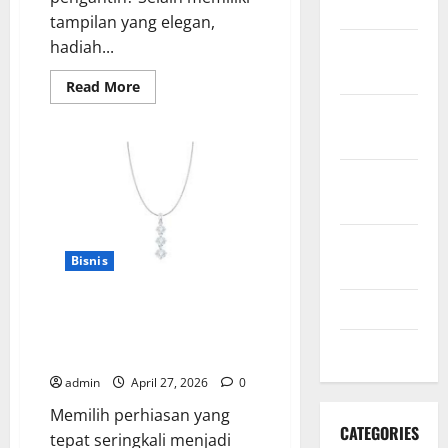
2020
tampilan yang elegan,
hadiah...
November
2020
Read
Read More
more
October
about
6
2020
Alasan
Mengapa
Perhiasan
September
Bisa
Jadi
2020
Hadiah
untuk
Pernikahan
August
Terbaik
Bisnis
2020
July 2020
Cara Memilih Kalung Emas Putih
yang Sesuai dengan Warna Kulit
June 2020
dan Bentuk Leher
admin
April 27, 2026
0
Memilih perhiasan yang
CATEGORIES
tepat seringkali menjadi