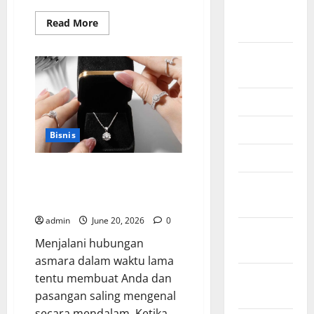
September
Read
Read More
2025
more
about
Cara
August
Tepat
Menggunakan
2025
Shower
Dinding
July 2025
untuk
Kenyamanan
Maksimal
June 2025
Bisnis
April 2025
Buktikan Keseriusanmu Lewat
January
Pilihan Kado Ulang Tahun untuk
Pacar yang Eksklusif Ini
2025
admin
June 20, 2026
0
December
Menjalani hubungan
2024
asmara dalam waktu lama
November
tentu membuat Anda dan
2024
pasangan saling mengenal
secara mendalam. Ketika