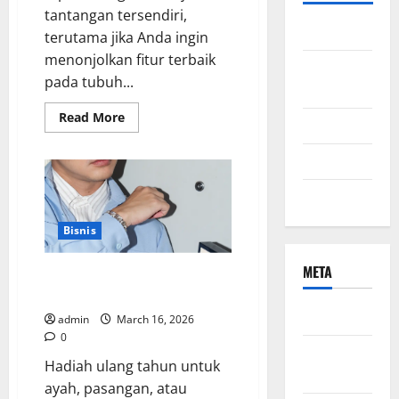
tantangan tersendiri,
Bisnis
terutama jika Anda ingin
menonjolkan fitur terbaik
ibu dan
pada tubuh...
anak
Read
Read More
Kecantikan
more
about
Cara
Kesehatan
Memilih
Kalung
Emas
Uncategorized
Putih
yang
Sesuai
Bisnis
dengan
Warna
Kulit
META
Men’s Jewelry Bracelet, Pilihan
dan
Bentuk
Terbaik untuk Hadiah Istimewa
Leher
Log in
admin
March 16, 2026
0
Entries
Hadiah ulang tahun untuk
feed
ayah, pasangan, atau