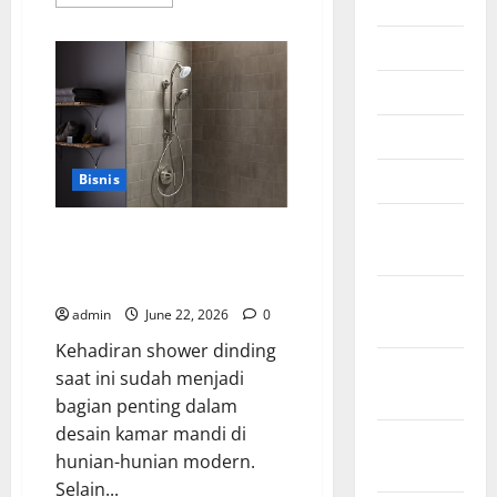
July 2026
more
about
Manfaat
June 2026
Creative
Agency
Jakarta
May 2026
dalam
Membangun
Identitas
April 2026
Brand
yang
Kuat
March 2026
Bisnis
February
Cara Tepat Menggunakan
2026
Shower Dinding untuk
Kenyamanan Maksimal
January
admin
June 22, 2026
0
2026
Kehadiran shower dinding
December
saat ini sudah menjadi
2025
bagian penting dalam
desain kamar mandi di
October
hunian-hunian modern.
2025
Selain...