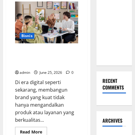
Lewat
Memilih
Kado
Pilihan
untuk
Suami
Kado Ulang
Agar
Tahun
Dia
Merasa
untuk Pacar
Dihargai
Bisnis
yang
Eksklusif
Manfaat Creative Agency
Ini
Jakarta dalam Membangun
Identitas Brand yang Kuat
admin
June 25, 2026
0
RECENT
Di era digital seperti
COMMENTS
sekarang, membangun
brand yang kuat tidak
hanya mengandalkan
produk atau layanan yang
berkualitas...
ARCHIVES
Read
Read More