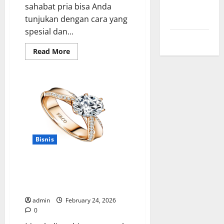
Comments
sahabat pria bisa Anda
feed
tunjukan dengan cara yang
spesial dan...
WordPress.org
Read
Read More
more
about
Men’s
Jewelry
Bracelet,
Pilihan
Terbaik
untuk
Hadiah
Istimewa
Bisnis
Jangan Sampai Tertipu! Begini
Cara Tepat Cek Harga Cincin
Berlian Asli di Pasaran
admin
February 24, 2026
0