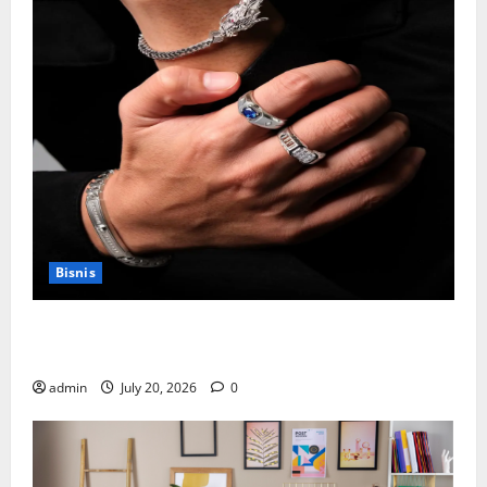
Bisnis
Cara Memilih Kado untuk Suami Agar Dia Merasa
Dihargai
admin
July 20, 2026
0