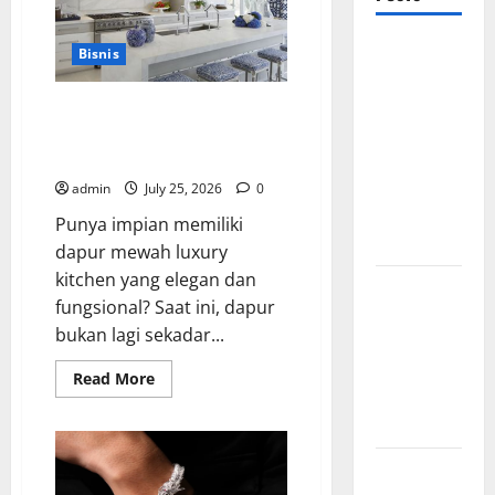
Mewujudkan
Bisnis
Impian
Dapur
Mewujudkan Impian Dapur
Mewah
Mewah Luxury Kitchen di
Rumah Anda
Luxury
Kitchen di
admin
July 25, 2026
0
Rumah
Punya impian memiliki
Anda
dapur mewah luxury
kitchen yang elegan dan
Cara
fungsional? Saat ini, dapur
Memilih
bukan lagi sekadar...
Kado untuk
Suami Agar
Read
Read More
more
Dia Merasa
about
Dihargai
Mewujudkan
Impian
Dapur
Manfaat
Mewah
Luxury