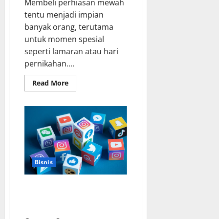
Membeli perhiasan mewah
tentu menjadi impian
banyak orang, terutama
untuk momen spesial
seperti lamaran atau hari
pernikahan....
Read
Read More
more
about
Jangan
Sampai
Tertipu!
Begini
Cara
Tepat
Cek
Harga
Cincin
Bisnis
Berlian
Asli
di
Pasaran
Cara Mengelola Komunitas
Brand Anda dengan Social Media
Agency