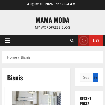
Skip
August 10, 2026
11:35:55 AM
to
content
MAMA MODA
MY WORDPRESS BLOG
LIVE
Primary
Menu
Home
Bisnis
Bisnis
Search
for:
RECENT
POSTS