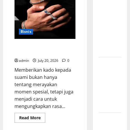
Creative
Kitchen
di
Agency
Rumah
Anda
Jakarta
dalam
Membangun
Bisnis
Identitas
Brand yang
Cara Memilih Kado untuk Suami
Kuat
Agar Dia Merasa Dihargai
admin
July 20, 2026
0
Cara Tepat
Menggunakan
Memberikan kado kepada
Shower
suami bukan hanya
Dinding
tentang merayakan
untuk
momen spesial, tetapi juga
Kenyamanan
menjadi cara untuk
Maksimal
mengungkapkan rasa...
Buktikan
Read
Read More
more
Keseriusanmu
about
Cara