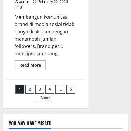
admin
February 22, 2026
0
Membangun komunitas
brand di media sosial tidak
hanya dilakukan dengan
menambah jumlah
followers. Brand perlu
menciptakan ruang...
Read
Read More
more
about
Cara
Mengelola
Komunitas
Posts
1
2
3
4
…
6
Brand
Anda
dengan
Next
pagination
Social
Media
Agency
YOU MAY HAVE MISSED