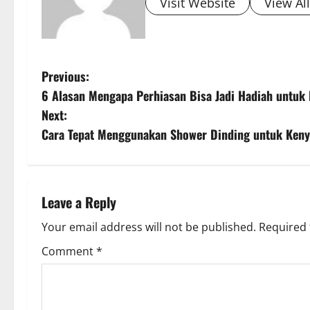
Visit Website
View Al
P
Previous:
6 Alasan Mengapa Perhiasan Bisa Jadi Hadiah untuk 
o
Next:
s
Cara Tepat Menggunakan Shower Dinding untuk Ken
t
n
Leave a Reply
a
Your email address will not be published.
Required 
v
Comment
*
i