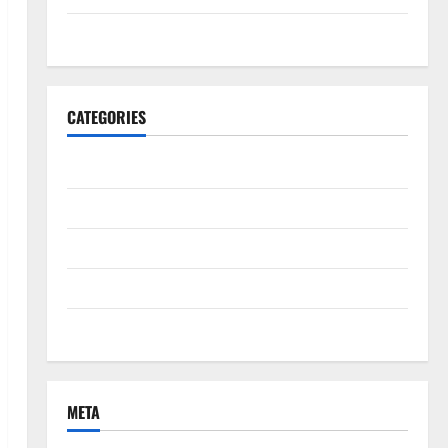
June 2020
CATEGORIES
Bisnis
ibu dan anak
Kecantikan
Kesehatan
Uncategorized
META