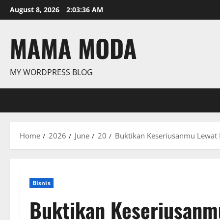
Skip
August 8, 2026
2:03:37 AM
to
content
MAMA MODA
MY WORDPRESS BLOG
Home
2026
June
20
Buktikan Keseriusanmu Lewat P
Bisnis
Buktikan Keseriusanmu