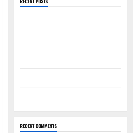
RECENT POSTS
Mewujudkan Impian Dapur Mewah Luxury Kitchen di
Rumah Anda
Cara Memilih Kado untuk Suami Agar Dia Merasa
Dihargai
Manfaat Creative Agency Jakarta dalam Membangun
Identitas Brand yang Kuat
Cara Tepat Menggunakan Shower Dinding untuk
Kenyamanan Maksimal
Buktikan Keseriusanmu Lewat Pilihan Kado Ulang
Tahun untuk Pacar yang Eksklusif Ini
RECENT COMMENTS