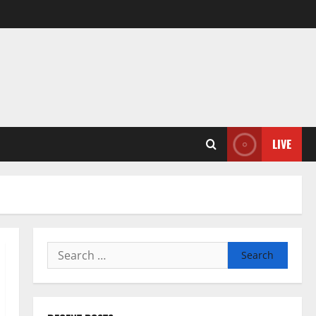
LIVE
Search
for: