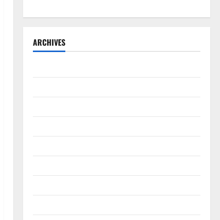
ARCHIVES
July 2026
June 2026
May 2026
April 2026
March 2026
February 2026
January 2026
December 2025