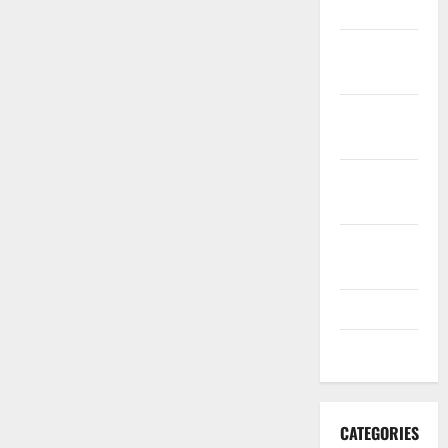
2020
November
2020
October
2020
September
2020
August
2020
July 2020
June 2020
CATEGORIES