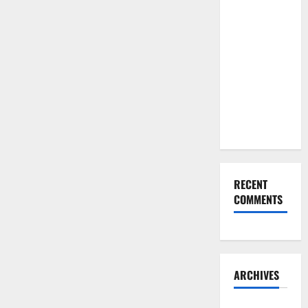
Lewat
Pilihan
Kado Ulang
Tahun
untuk Pacar
yang
Eksklusif
Ini
RECENT
COMMENTS
ARCHIVES