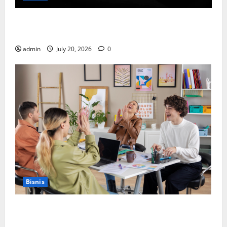
Cara Memilih Kado untuk Suami Agar Dia Merasa
Dihargai
admin
July 20, 2026
0
Bisnis
Manfaat Creative Agency Jakarta dalam Membangun
Identitas Brand yang Kuat