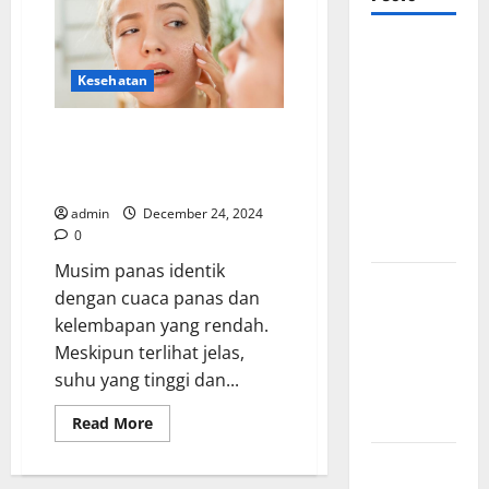
Mewujudkan
Impian
Kesehatan
Dapur
Mewah
Mengenal Berbagai Faktor yang
Luxury
Menyebabkan Kulit Kering dan
Gatal di Musim Panas
Kitchen di
Rumah
admin
December 24, 2024
0
Anda
Musim panas identik
Cara
dengan cuaca panas dan
Memilih
kelembapan yang rendah.
Kado untuk
Meskipun terlihat jelas,
Suami Agar
suhu yang tinggi dan...
Dia Merasa
Dihargai
Read
Read More
more
about
Manfaat
Mengenal
Berbagai