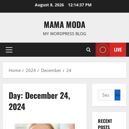
Skip
August 8, 2026
12:14:37 PM
to
content
MAMA MODA
MY WORDPRESS BLOG
LIVE
Primary
Menu
Home
2024
December
24
Day:
December 24,
Search
for:
2024
RECENT
POSTS