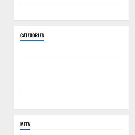
June 2020
CATEGORIES
Bisnis
ibu dan anak
Kecantikan
Kesehatan
Uncategorized
META