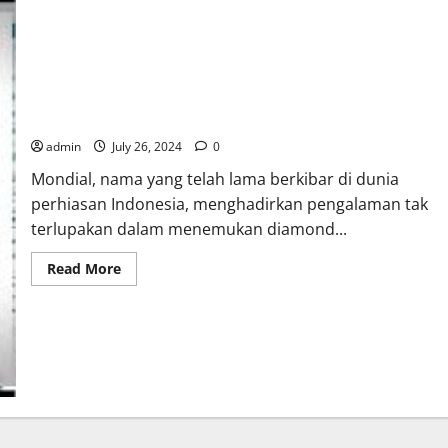
Mondial: Menemukan Diamond Jewellery Impian Anda
admin
July 26, 2024
0
Mondial, nama yang telah lama berkibar di dunia
perhiasan Indonesia, menghadirkan pengalaman tak
terlupakan dalam menemukan diamond...
Read
Read More
more
about
Mondial:
Menemukan
Diamond
Jewellery
Impian
Anda