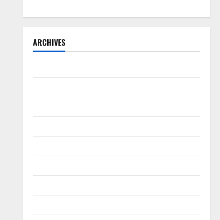
ARCHIVES
July 2026
June 2026
May 2026
April 2026
March 2026
February 2026
January 2026
December 2025