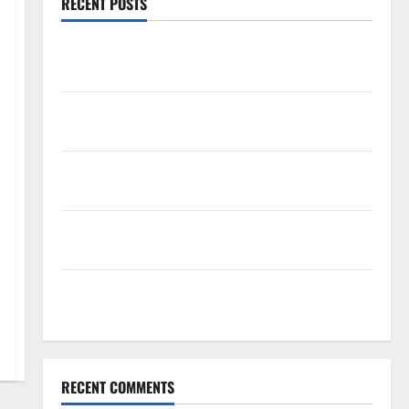
RECENT POSTS
Mewujudkan Impian Dapur Mewah Luxury Kitchen di
Rumah Anda
Cara Memilih Kado untuk Suami Agar Dia Merasa
Dihargai
Manfaat Creative Agency Jakarta dalam Membangun
Identitas Brand yang Kuat
Cara Tepat Menggunakan Shower Dinding untuk
Kenyamanan Maksimal
Buktikan Keseriusanmu Lewat Pilihan Kado Ulang
Tahun untuk Pacar yang Eksklusif Ini
RECENT COMMENTS