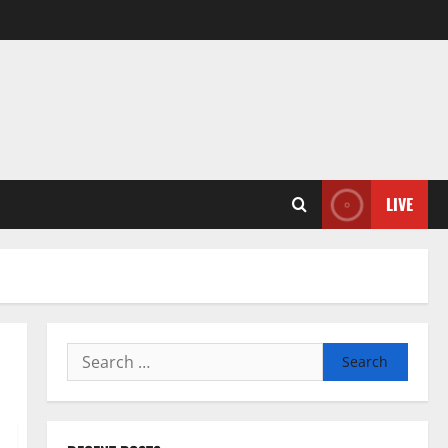
LIVE
Search
for: