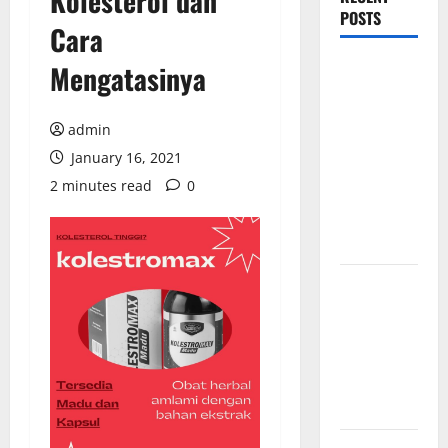
Kolesterol dan
POSTS
Cara
Mewujudkan
Mengatasinya
Impian
Dapur
admin
Mewah
January 16, 2021
Luxury
2 minutes read
0
Kitchen di
Rumah
Anda
Cara
Memilih
Kado untuk
Suami Agar
Dia Merasa
Dihargai