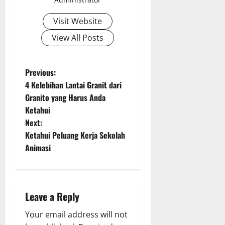
Visit Website
View All Posts
P
Previous:
4 Kelebihan Lantai Granit dari
o
Granito yang Harus Anda
Ketahui
s
Next:
t
Ketahui Peluang Kerja Sekolah
Animasi
n
a
Leave a Reply
v
Your email address will not
i