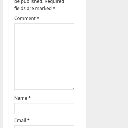
be published.
Required
g
fields are marked
*
Comment
*
a
t
i
o
n
Name
*
Email
*