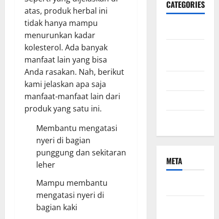
CATEGORIES
atas, produk herbal ini
tidak hanya mampu
Bisnis
menurunkan kadar
kolesterol. Ada banyak
ibu dan
manfaat lain yang bisa
anak
Anda rasakan. Nah, berikut
Kecantikan
kami jelaskan apa saja
manfaat-manfaat lain dari
Kesehatan
produk yang satu ini.
Uncategorized
Membantu mengatasi
nyeri di bagian
punggung dan sekitaran
META
leher
Mampu membantu
Log in
mengatasi nyeri di
Entries
bagian kaki
feed