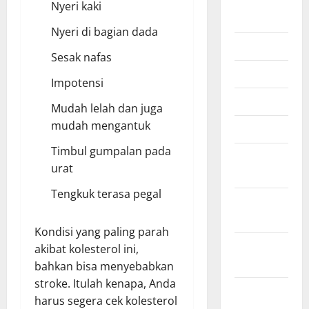
Nyeri kaki
July 2026
Nyeri di bagian dada
June 2026
Sesak nafas
May 2026
Impotensi
April 2026
Mudah lelah dan juga
mudah mengantuk
March 2026
Timbul gumpalan pada
February
urat
2026
Tengkuk terasa pegal
January
2026
Kondisi yang paling parah
December
akibat kolesterol ini,
2025
bahkan bisa menyebabkan
stroke. Itulah kenapa, Anda
October
harus segera cek kolesterol
2025