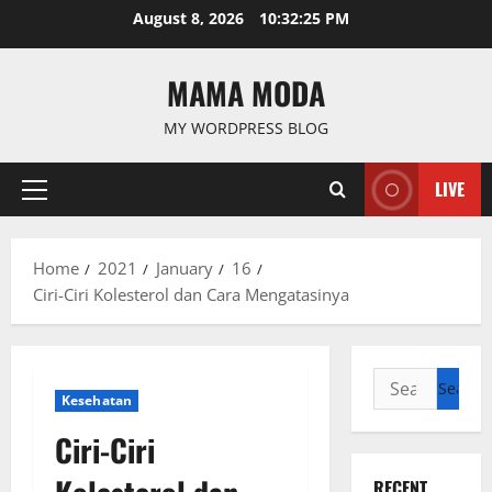
Skip
August 8, 2026
10:32:26 PM
to
content
MAMA MODA
MY WORDPRESS BLOG
LIVE
Primary
Menu
Home
2021
January
16
Ciri-Ciri Kolesterol dan Cara Mengatasinya
Search
Kesehatan
for:
Ciri-Ciri
RECENT