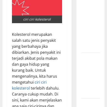
Manfaat
Creative
Agency
Jakarta
ciri ciri kolesterol
dalam
Membangun
Kolesterol merupakan
Identitas
salah satu jenis penyakit
Brand yang
yang berbahaya jika
Kuat
dibiarkan. Jenis penyakit ini
Cara Tepat
terjadi akibat pola makan
Menggunakan
dan gaya hidup yang
Shower
kurang baik. Untuk
Dinding
mengenalinya, kita harus
untuk
mengetahui
ciri ciri
Kenyamanan
kolesterol
terlebih dahulu.
Maksimal
Caranya cukup mudah. Di
sini, kami akan menjelaskan
Buktikan
apa saja ciri-cirinya dan