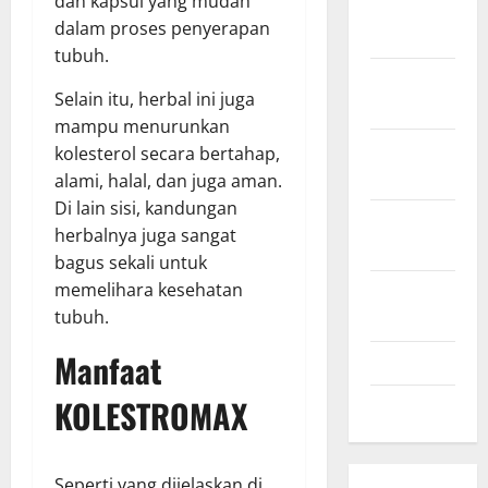
dan kapsul yang mudah
December
dalam proses penyerapan
2020
tubuh.
November
Selain itu, herbal ini juga
2020
mampu menurunkan
October
kolesterol secara bertahap,
2020
alami, halal, dan juga aman.
Di lain sisi, kandungan
September
herbalnya juga sangat
2020
bagus sekali untuk
memelihara kesehatan
August
tubuh.
2020
Manfaat
July 2020
KOLESTROMAX
June 2020
Seperti yang dijelaskan di