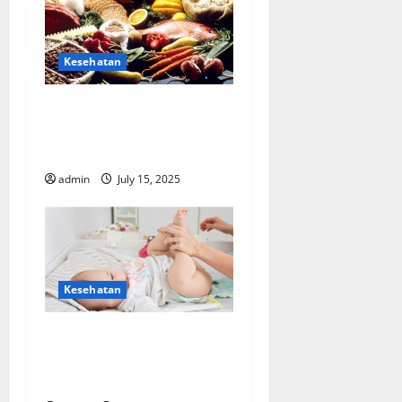
Kesehatan
Peran Setiap komponen
Pada Makanan 4 Sehat 5
Sempurna
admin
July 15, 2025
Kesehatan
Keistimewaan Masing-
Masing Produk Popok Bayi
Terbaik dari Sweety