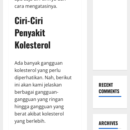
Keseriusanmu
cara mengatasinya.
Lewat
Pilihan
Ciri-Ciri
Kado Ulang
Penyakit
Tahun
untuk Pacar
Kolesterol
yang
Eksklusif
Ini
Ada banyak gangguan
kolesterol yang perlu
diperhatikan. Nah, berikut
RECENT
ini akan kami jelaskan
COMMENTS
berbagai gangguan-
gangguan yang ringan
hingga gangguan yang
berat akibat kolesterol
yang berlebih.
ARCHIVES