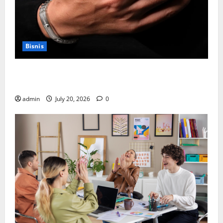
Bisnis
Cara Memilih Kado untuk Suami Agar Dia Merasa
Dihargai
admin
July 20, 2026
0