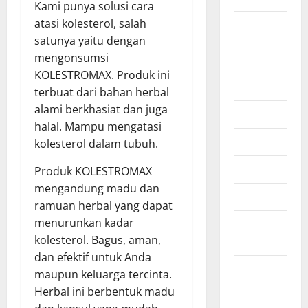
Kami punya solusi cara
atasi kolesterol, salah
October
satunya yaitu dengan
2024
mengonsumsi
August
KOLESTROMAX. Produk ini
2024
terbuat dari bahan herbal
alami berkhasiat dan juga
July 2024
halal. Mampu mengatasi
June 2024
kolesterol dalam tubuh.
April 2021
Produk KOLESTROMAX
mengandung madu dan
March 2021
ramuan herbal yang dapat
menurunkan kadar
February
kolesterol. Bagus, aman,
2021
dan efektif untuk Anda
January
maupun keluarga tercinta.
2021
Herbal ini berbentuk madu