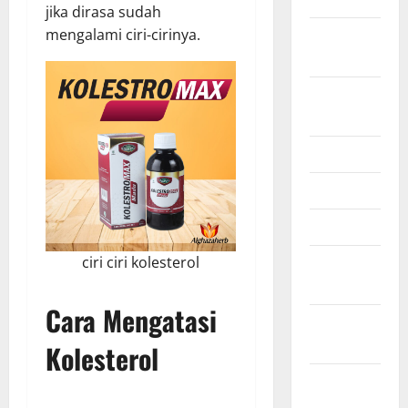
jika dirasa sudah
September
mengalami ciri-cirinya.
2025
August
2025
July 2025
June 2025
April 2025
January
ciri ciri kolesterol
2025
Cara Mengatasi
December
2024
Kolesterol
November
2024