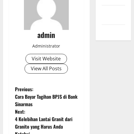
Comments
feed
WordPress.org
admin
Administrator
Visit Website
View All Posts
P
Previous:
Cara Bayar Tagihan BPJS di Bank
o
Sinarmas
Next:
s
4 Kelebihan Lantai Granit dari
t
Granito yang Harus Anda
Ketahui