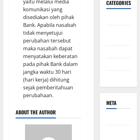
yaitu melalui media
CATEGORIES
komunikasi yang
disediakan oleh pihak
Bisnis
Bank. Apabila nasabah
ibu dan
tidak menyetujui
anak
perubahan tersebut
maka nasabah dapat
Kecantikan
menyatakan keberatan
Kesehatan
pada pihak Bank dalam
jangka waktu 30 hari
Uncategorized
(hari kerja) dihitung
sejak pemberitahuan
perubahaan.
META
ABOUT THE AUTHOR
Log in
Entries
feed