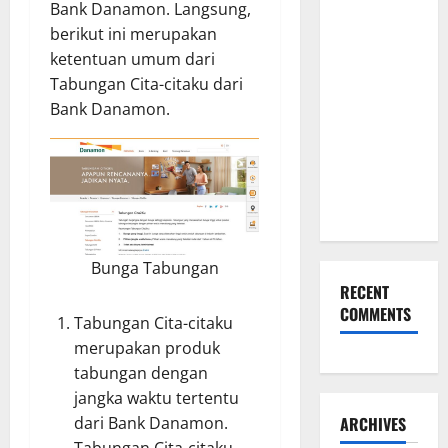
Keseriusanmu
Bank Danamon. Langsung,
Lewat
berikut ini merupakan
Pilihan
ketentuan umum dari
Kado Ulang
Tabungan Cita-citaku dari
Tahun
Bank Danamon.
untuk Pacar
yang
Eksklusif
Ini
Bunga Tabungan
RECENT
COMMENTS
Tabungan Cita-citaku
merupakan produk
tabungan dengan
jangka waktu tertentu
dari Bank Danamon.
ARCHIVES
Tabungan Cita-citaku