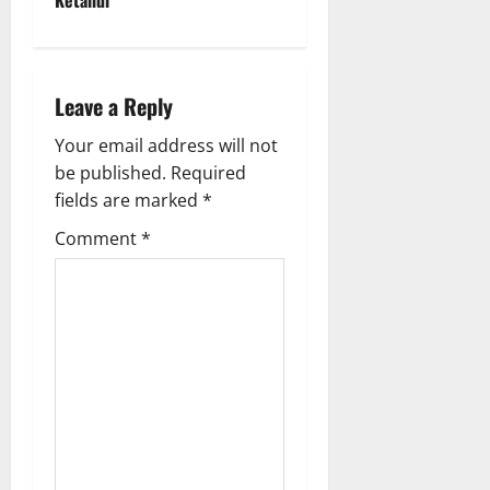
n
a
Leave a Reply
v
Your email address will not
i
be published.
Required
g
fields are marked
*
Comment
*
a
t
i
o
n