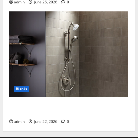
admin
June 25, 2026
0
Bisnis
Cara Tepat Menggunakan Shower Dinding untuk
Kenyamanan Maksimal
admin
June 22, 2026
0