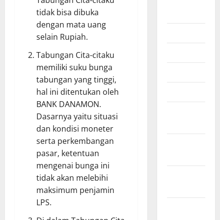
tidak bisa dibuka
July 2026
dengan mata uang
June 2026
selain Rupiah.
May 2026
Tabungan Cita-citaku
memiliki suku bunga
April 2026
tabungan yang tinggi,
March 2026
hal ini ditentukan oleh
BANK DANAMON.
February
Dasarnya yaitu situasi
2026
dan kondisi moneter
serta perkembangan
January
pasar, ketentuan
2026
mengenai bunga ini
December
tidak akan melebihi
2025
maksimum penjamin
LPS.
October
2025