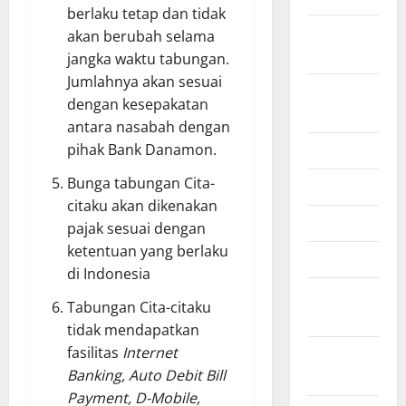
berlaku tetap dan tidak
October
akan berubah selama
2024
jangka waktu tabungan.
Jumlahnya akan sesuai
August
dengan kesepakatan
2024
antara nasabah dengan
pihak Bank Danamon.
July 2024
Bunga tabungan Cita-
June 2024
citaku akan dikenakan
April 2021
pajak sesuai dengan
ketentuan yang berlaku
March 2021
di Indonesia
February
Tabungan Cita-citaku
2021
tidak mendapatkan
fasilitas
Internet
January
Banking, Auto Debit Bill
2021
Payment, D-Mobile,