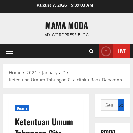
Skip
August 7, 2026
5:39:04 AM
to
content
MAMA MODA
MY WORDPRESS BLOG
LIVE
Primary
Menu
Home
2021
January
7
Ketentuan Umum Tabungan Cita-citaku Bank Danamon
Search
Bisnis
for:
Ketentuan Umum
RECENT