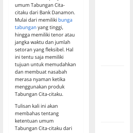
Manfaat
umum Tabungan Cita-
Creative
citaku dari Bank Danamon.
Agency
Mulai dari memiliki
bunga
Jakarta
tabungan
yang tinggi,
dalam
hingga memiliki tenor atau
Membangun
jangka waktu dan jumlah
Identitas
setoran yang fleksibel. Hal
Brand yang
ini tentu saja memiliki
Kuat
tujuan untuk memudahkan
Cara Tepat
dan membuat nasabah
Menggunakan
merasa nyaman ketika
Shower
menggunakan produk
Dinding
Tabungan Cita-citaku.
untuk
Tulisan kali ini akan
Kenyamanan
membahas tentang
Maksimal
ketentuan umum
Buktikan
Tabungan Cita-citaku dari