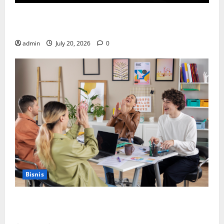
Cara Memilih Kado untuk Suami Agar Dia Merasa
Dihargai
admin
July 20, 2026
0
Bisnis
Manfaat Creative Agency Jakarta dalam Membangun
Identitas Brand yang Kuat