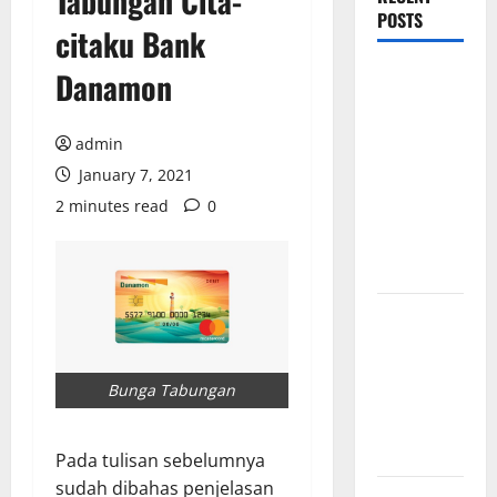
Tabungan Cita-
POSTS
citaku Bank
Mewujudkan
Danamon
Impian
Dapur
admin
Mewah
January 7, 2021
Luxury
2 minutes read
0
Kitchen di
Rumah
Anda
Cara
Memilih
Kado untuk
Bunga Tabungan
Suami Agar
Dia Merasa
Dihargai
Pada tulisan sebelumnya
sudah dibahas penjelasan