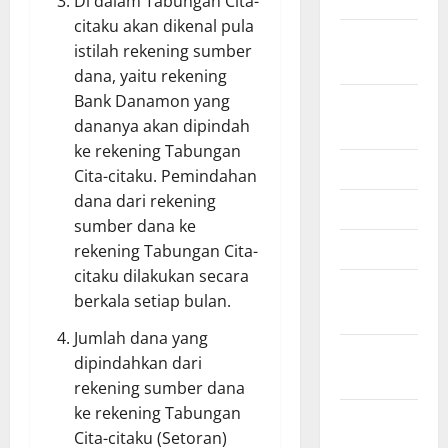
Di dalam Tabungan Cita-
citaku akan dikenal pula
September
istilah rekening sumber
2025
dana, yaitu rekening
Bank Danamon yang
August
dananya akan dipindah
2025
ke rekening Tabungan
July 2025
Cita-citaku. Pemindahan
dana dari rekening
June 2025
sumber dana ke
April 2025
rekening Tabungan Cita-
citaku dilakukan secara
January
berkala setiap bulan.
2025
Jumlah dana yang
December
dipindahkan dari
2024
rekening sumber dana
ke rekening Tabungan
November
Cita-citaku (Setoran)
2024