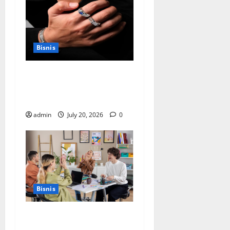
Bisnis
Cara Memilih Kado untuk
Suami Agar Dia Merasa
Dihargai
admin
July 20, 2026
0
Bisnis
Manfaat Creative Agency
Jakarta dalam Membangun