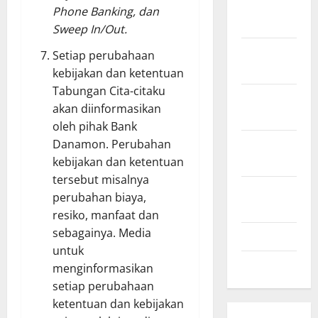
December
Phone Banking, dan
2020
Sweep In/Out.
November
Setiap perubahaan
2020
kebijakan dan ketentuan
Tabungan Cita-citaku
October
akan diinformasikan
2020
oleh pihak Bank
September
Danamon. Perubahan
2020
kebijakan dan ketentuan
tersebut misalnya
August
perubahan biaya,
2020
resiko, manfaat dan
sebagainya. Media
July 2020
untuk
June 2020
menginformasikan
setiap perubahaan
ketentuan dan kebijakan