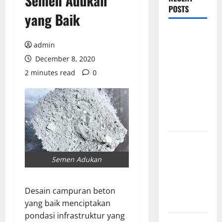
Semen Adukan
POSTS
yang Baik
Mewujudkan
admin
Impian
Dapur
December 8, 2020
Mewah
2 minutes read
0
Luxury
Kitchen di
Rumah
Anda
Cara
Memilih
Semen Adukan
Kado untuk
Suami Agar
Dia Merasa
Desain campuran beton
Dihargai
yang baik menciptakan
pondasi infrastruktur yang