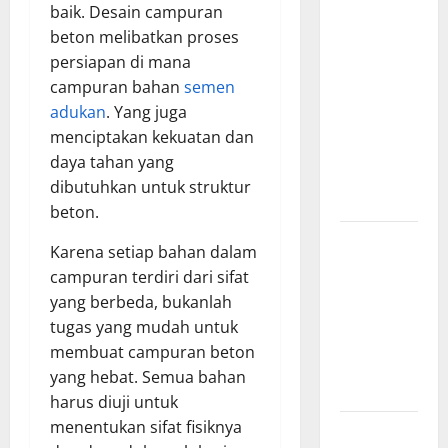
Manfaat
baik. Desain campuran
Creative
beton melibatkan proses
Agency
persiapan di mana
Jakarta
campuran bahan
semen
dalam
adukan
. Yang juga
Membangun
menciptakan kekuatan dan
Identitas
daya tahan yang
Brand yang
dibutuhkan untuk struktur
Kuat
beton.
Cara Tepat
Karena setiap bahan dalam
Menggunakan
campuran terdiri dari sifat
Shower
yang berbeda, bukanlah
Dinding
tugas yang mudah untuk
untuk
membuat campuran beton
Kenyamanan
yang hebat. Semua bahan
Maksimal
harus diuji untuk
menentukan sifat fisiknya
Buktikan