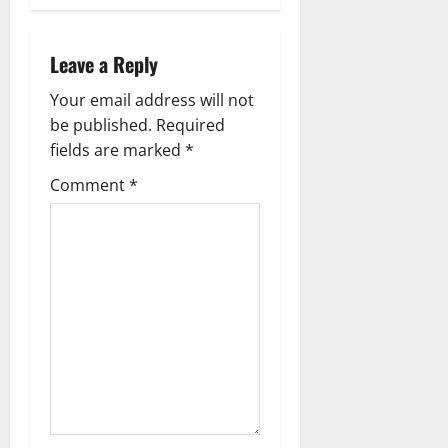
a
Leave a Reply
v
Your email address will not
i
be published.
Required
g
fields are marked
*
Comment
*
a
t
i
o
n