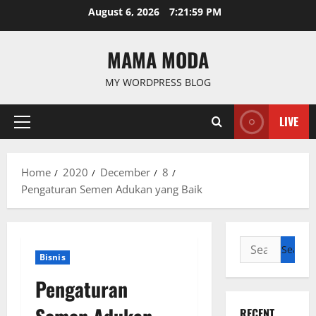
Skip
August 6, 2026
7:22:00 PM
to
content
MAMA MODA
MY WORDPRESS BLOG
LIVE
Primary
Menu
Home
2020
December
8
Pengaturan Semen Adukan yang Baik
Search
Bisnis
for:
Pengaturan
RECENT