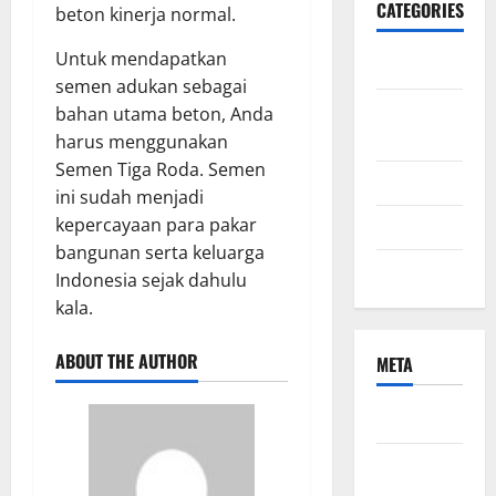
CATEGORIES
beton kinerja normal.
Untuk mendapatkan
Bisnis
semen adukan sebagai
ibu dan
bahan utama beton, Anda
anak
harus menggunakan
Semen Tiga Roda. Semen
Kecantikan
ini sudah menjadi
kepercayaan para pakar
Kesehatan
bangunan serta keluarga
Uncategorized
Indonesia sejak dahulu
kala.
ABOUT THE AUTHOR
META
Log in
Entries
feed