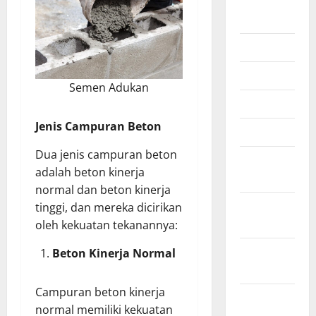
July 2026
June 2026
May 2026
Semen Adukan
April 2026
Jenis Campuran Beton
March 2026
Dua jenis campuran beton
February
adalah beton kinerja
2026
normal dan beton kinerja
January
tinggi, dan mereka dicirikan
2026
oleh kekuatan tekanannya:
December
Beton Kinerja Normal
2025
Campuran beton kinerja
October
normal memiliki kekuatan
2025