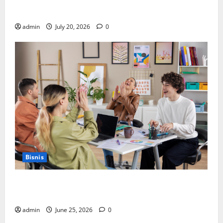
Cara Memilih Kado untuk Suami Agar Dia Merasa
Dihargai
admin
July 20, 2026
0
Bisnis
Manfaat Creative Agency Jakarta dalam Membangun
Identitas Brand yang Kuat
admin
June 25, 2026
0