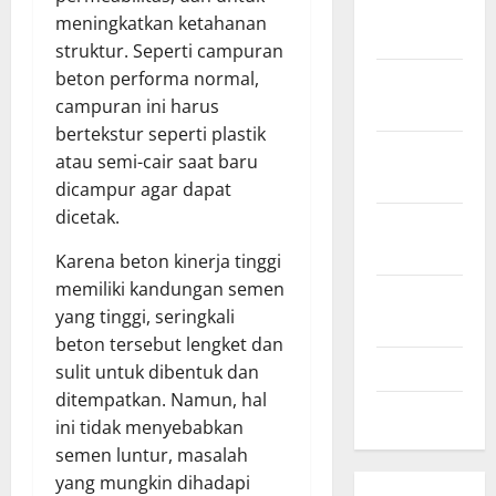
December
meningkatkan ketahanan
2020
struktur. Seperti campuran
beton performa normal,
November
campuran ini harus
2020
bertekstur seperti plastik
October
atau semi-cair saat baru
2020
dicampur agar dapat
dicetak.
September
2020
Karena beton kinerja tinggi
memiliki kandungan semen
August
yang tinggi, seringkali
2020
beton tersebut lengket dan
July 2020
sulit untuk dibentuk dan
ditempatkan. Namun, hal
June 2020
ini tidak menyebabkan
semen luntur, masalah
yang mungkin dihadapi