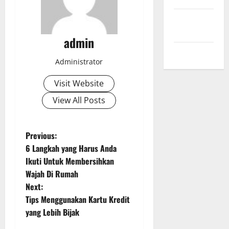
Comments
feed
admin
WordPress.org
Administrator
Visit Website
View All Posts
P
Previous:
6 Langkah yang Harus Anda
o
Ikuti Untuk Membersihkan
Wajah Di Rumah
s
Next:
t
Tips Menggunakan Kartu Kredit
yang Lebih Bijak
n