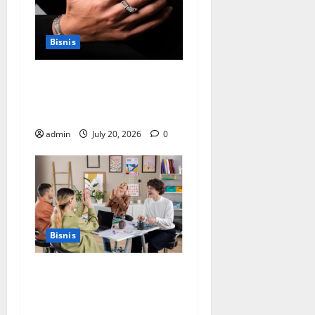
Bisnis
Cara Memilih Kado untuk
Suami Agar Dia Merasa
Dihargai
admin
July 20, 2026
0
Bisnis
Manfaat Creative Agency
Jakarta dalam Membangun
Identitas Brand yang Kuat