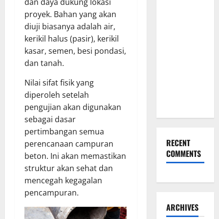
dan daya dukung lokasi
Keseriusanmu
proyek. Bahan yang akan
Lewat
diuji biasanya adalah air,
Pilihan
kerikil halus (pasir), kerikil
Kado Ulang
kasar, semen, besi pondasi,
Tahun
dan tanah.
untuk Pacar
yang
Nilai sifat fisik yang
Eksklusif
diperoleh setelah
Ini
pengujian akan digunakan
sebagai dasar
pertimbangan semua
RECENT
perencanaan campuran
COMMENTS
beton. Ini akan memastikan
struktur akan sehat dan
mencegah kegagalan
pencampuran.
ARCHIVES