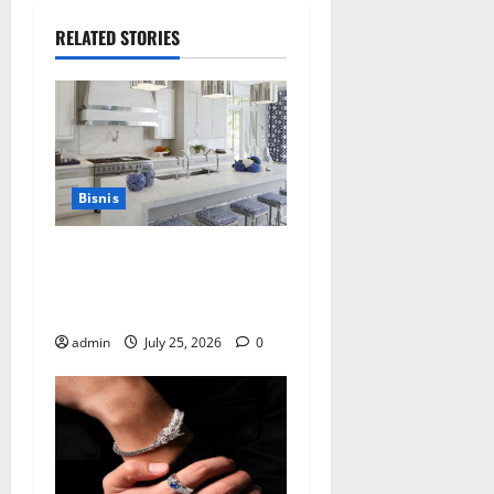
RELATED STORIES
Bisnis
Mewujudkan Impian Dapur
Mewah Luxury Kitchen di
Rumah Anda
admin
July 25, 2026
0