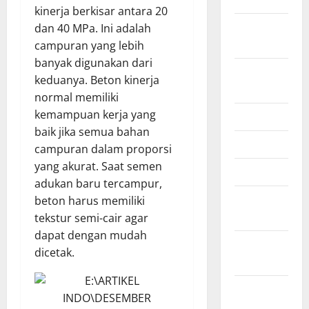
kinerja berkisar antara 20
September
dan 40 MPa. Ini adalah
2025
campuran yang lebih
banyak digunakan dari
August
keduanya. Beton kinerja
2025
normal memiliki
kemampuan kerja yang
July 2025
baik jika semua bahan
June 2025
campuran dalam proporsi
yang akurat. Saat semen
April 2025
adukan baru tercampur,
January
beton harus memiliki
2025
tekstur semi-cair agar
dapat dengan mudah
December
dicetak.
2024
November
2024