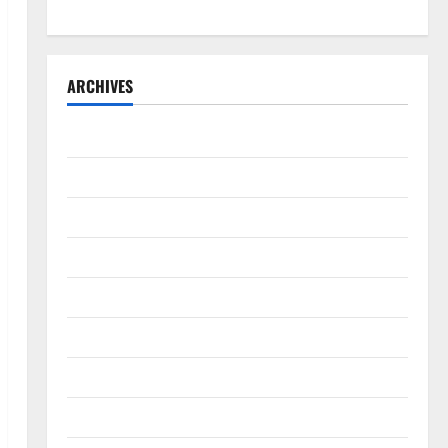
ARCHIVES
July 2026
June 2026
May 2026
April 2026
March 2026
February 2026
January 2026
December 2025