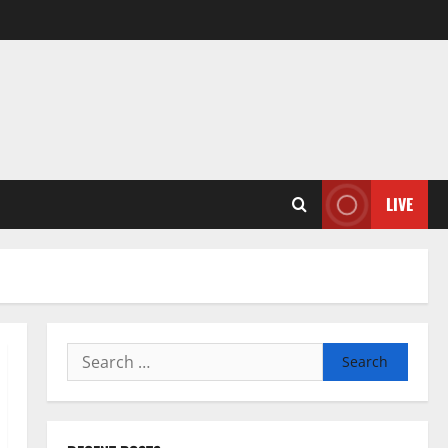
LIVE
Search
for: