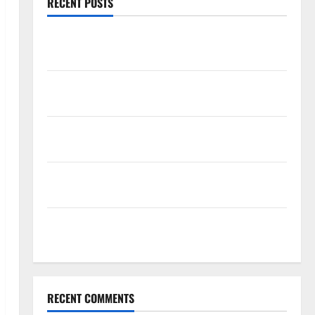
RECENT POSTS
Mewujudkan Impian Dapur Mewah Luxury Kitchen di
Rumah Anda
Cara Memilih Kado untuk Suami Agar Dia Merasa
Dihargai
Manfaat Creative Agency Jakarta dalam Membangun
Identitas Brand yang Kuat
Cara Tepat Menggunakan Shower Dinding untuk
Kenyamanan Maksimal
Buktikan Keseriusanmu Lewat Pilihan Kado Ulang
Tahun untuk Pacar yang Eksklusif Ini
RECENT COMMENTS