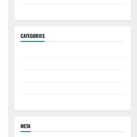
June 2020
CATEGORIES
Bisnis
ibu dan anak
Kecantikan
Kesehatan
Uncategorized
META