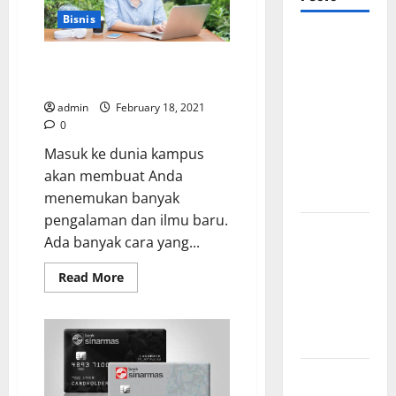
Bisnis
Mewujudkan
Impian
6 Tips Sukses Menjalani Kerja
Sambil Kuliah
Dapur
Mewah
admin
February 18, 2021
0
Luxury
Kitchen di
Masuk ke dunia kampus
Rumah
akan membuat Anda
Anda
menemukan banyak
pengalaman dan ilmu baru.
Cara
Ada banyak cara yang...
Memilih
Kado untuk
Read
Read More
more
Suami Agar
about
6
Dia Merasa
Tips
Sukses
Dihargai
Menjalani
Kerja
Manfaat
Sambil
Kuliah