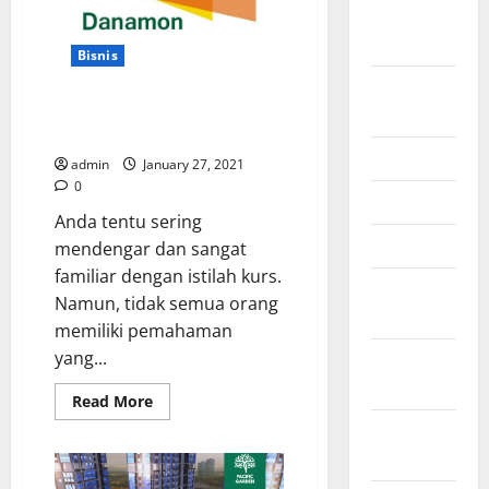
untuk
September
Rumah
Impian
2025
Bisnis
August
Pengaruh Kurs Danamon Dalam
2025
Bisnis Secara Menyeluruh
July 2025
admin
January 27, 2021
0
June 2025
Anda tentu sering
April 2025
mendengar dan sangat
familiar dengan istilah kurs.
January
Namun, tidak semua orang
2025
memiliki pemahaman
yang...
December
2024
Read
Read More
more
November
about
Pengaruh
2024
Kurs
Danamon