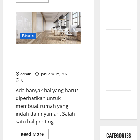
more
2020
about
Alasan
Lebih
November
Banyak
2020
Orang
Memilih
Apartemen
October
Bisnis
Alam
Sutera
2020
Disewakan
4 Kelebihan Lantai Granit dari
September
Granito yang Harus Anda
2020
Ketahui
admin
January 15, 2021
August
0
2020
Ada banyak hal yang harus
July 2020
diperhatikan untuk
membuat rumah yang
June 2020
indah dan nyaman. Salah
satu hal penting...
Read
Read More
CATEGORIES
more