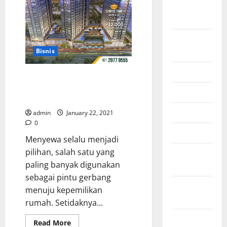
Dalam
October
Bisnis
Secara
2024
Menyeluruh
August
2024
Bisnis
July 2024
Alasan Lebih Banyak Orang
Memilih Apartemen Alam
June 2024
Sutera Disewakan
April 2021
admin
January 22, 2021
0
March 2021
Menyewa selalu menjadi
pilihan, salah satu yang
February
paling banyak digunakan
2021
sebagai pintu gerbang
January
menuju kepemilikan
2021
rumah. Setidaknya...
December
Read
Read More