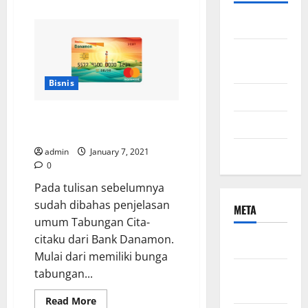
about
4
Bisnis
Kelebihan
Lantai
Granit
ibu dan
dari
Granito
anak
yang
Harus
Bisnis
Anda
Kecantikan
Ketahui
Ketentuan Umum Tabungan
Kesehatan
Cita-citaku Bank Danamon
Uncategorized
admin
January 7, 2021
0
Pada tulisan sebelumnya
sudah dibahas penjelasan
META
umum Tabungan Cita-
citaku dari Bank Danamon.
Log in
Mulai dari memiliki bunga
Entries
tabungan...
feed
Read
Read More