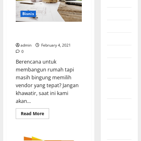
July 2026
dari
Beton
June 2026
Bisnis
May 2026
Tips Memilih Vendor Kontraktor
untuk Rumah Impian
April 2026
admin
February 4, 2021
March 2026
0
Berencana untuk
February
membangun rumah tapi
2026
masih bingung memilih
January
vendor yang tepat? Jangan
2026
khawatir, saat ini kami
akan...
December
2025
Read
Read More
more
about
October
Tips
Memilih
2025
Vendor
Kontraktor