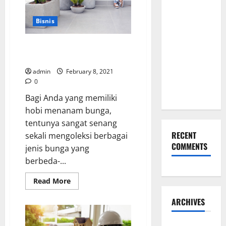
Lewat
Pilihan
Bisnis
Kado Ulang
Tahun
Keistimewaan Pot Bunga
untuk Pacar
Minimalis dari Beton
yang
admin
February 8, 2021
Eksklusif
0
Ini
Bagi Anda yang memiliki
hobi menanam bunga,
tentunya sangat senang
RECENT
sekali mengoleksi berbagai
COMMENTS
jenis bunga yang
berbeda-...
Read
Read More
more
about
ARCHIVES
Keistimewaan
Pot
Bunga
Minimalis