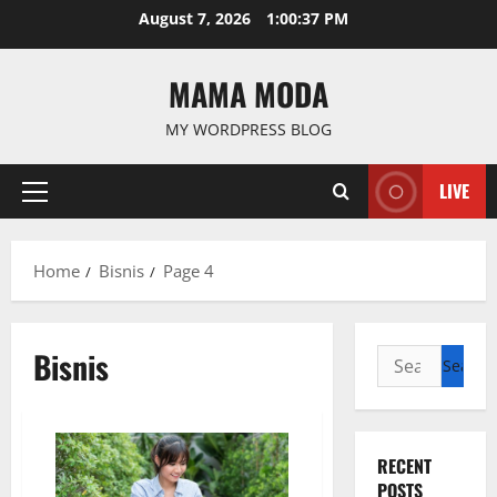
Skip
August 7, 2026
1:00:37 PM
to
content
MAMA MODA
MY WORDPRESS BLOG
LIVE
Primary
Menu
Home
Bisnis
Page 4
Bisnis
Search
for:
RECENT
POSTS