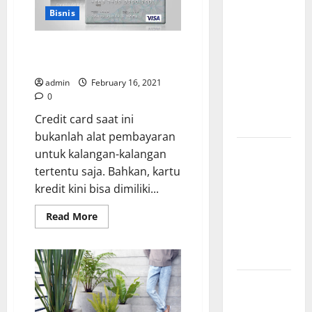
Creative
Bisnis
Agency
Jakarta
Cara Membuat Kartu Kredit di
dalam
Bank Sinarmas
Membangun
admin
February 16, 2021
Identitas
0
Brand yang
Credit card saat ini
Kuat
bukanlah alat pembayaran
Cara Tepat
untuk kalangan-kalangan
Menggunakan
tertentu saja. Bahkan, kartu
Shower
kredit kini bisa dimiliki...
Dinding
Read
Read More
untuk
more
about
Kenyamanan
Cara
Maksimal
Membuat
Kartu
Kredit
Buktikan
di
Bank
Keseriusanmu
Sinarmas