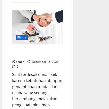
more
about
Cara
Bayar
Tagihan
BPJS
di
Bank
Sinarmas
Bisnis
5 Hal yang Harus Diperhatikan
Sebelum Mengajukan Pinjaman
admin
December 15, 2020
0
Saat terdesak dana, baik
karena kebutuhan ataupun
penambahan modal dari
usaha yang sedang
berkembang, melakukan
pengajuan pinjaman...