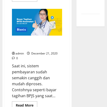
more
Comments
about
Ketentuan
feed
Umum
Tabungan
Cita-
WordPress.org
citaku
Bank
Danamon
Bisnis
Cara Bayar Tagihan BPJS di Bank
Sinarmas
admin
December 21, 2020
0
Saat ini, sistem
pembayaran sudah
semakin canggih dan
mudah diproses.
Contohnya seperti bayar
tagihan BPJS yang saat...
Read
Read More