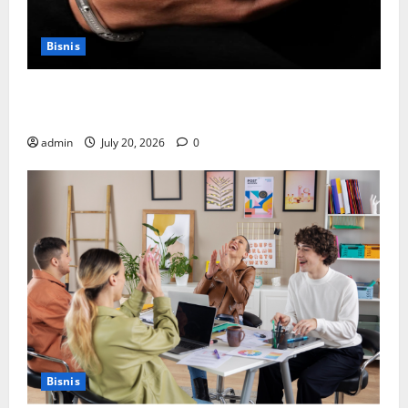
Bisnis
Cara Memilih Kado untuk Suami Agar Dia Merasa
Dihargai
admin
July 20, 2026
0
Bisnis